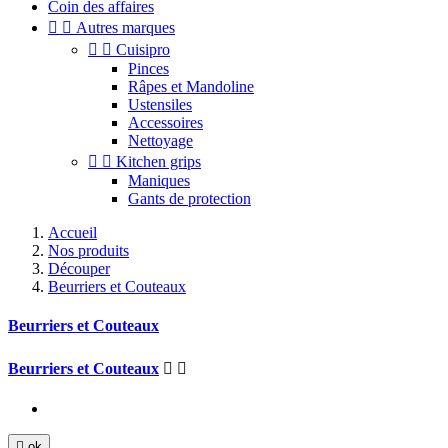
Coin des affaires


Autres marques


Cuisipro
Pinces
Râpes et Mandoline
Ustensiles
Accessoires
Nettoyage


Kitchen grips
Maniques
Gants de protection
Accueil
Nos produits
Découper
Beurriers et Couteaux
Beurriers et Couteaux
Beurriers et Couteaux



ok