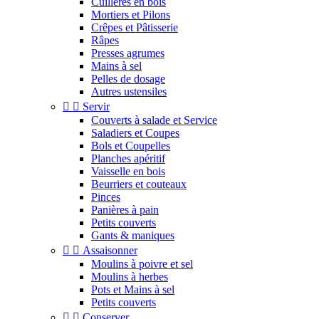
Cuillères en bois
Mortiers et Pilons
Crêpes et Pâtisserie
Râpes
Presses agrumes
Mains à sel
Pelles de dosage
Autres ustensiles


Servir
Couverts à salade et Service
Saladiers et Coupes
Bols et Coupelles
Planches apéritif
Vaisselle en bois
Beurriers et couteaux
Pinces
Panières à pain
Petits couverts
Gants & maniques


Assaisonner
Moulins à poivre et sel
Moulins à herbes
Pots et Mains à sel
Petits couverts


Conserver