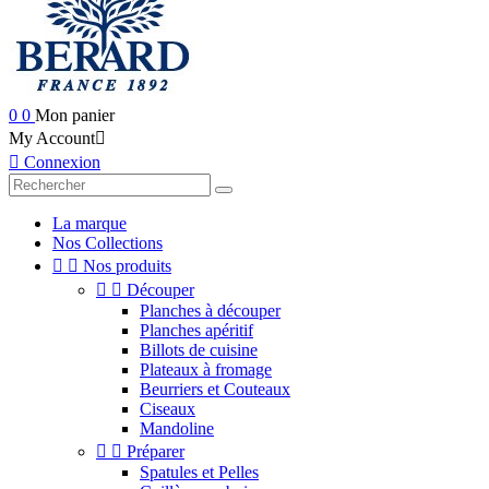
0
0
Mon panier
My Account


Connexion
La marque
Nos Collections


Nos produits


Découper
Planches à découper
Planches apéritif
Billots de cuisine
Plateaux à fromage
Beurriers et Couteaux
Ciseaux
Mandoline


Préparer
Spatules et Pelles