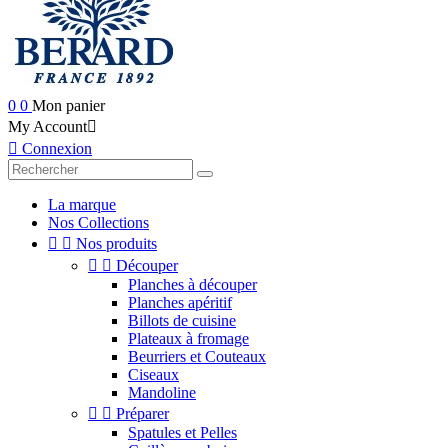
0
0
Mon panier
My Account


Connexion
La marque
Nos Collections


Nos produits


Découper
Planches à découper
Planches apéritif
Billots de cuisine
Plateaux à fromage
Beurriers et Couteaux
Ciseaux
Mandoline


Préparer
Spatules et Pelles