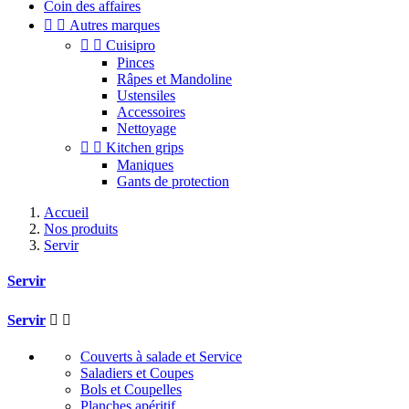
Coin des affaires


Autres marques


Cuisipro
Pinces
Râpes et Mandoline
Ustensiles
Accessoires
Nettoyage


Kitchen grips
Maniques
Gants de protection
Accueil
Nos produits
Servir
Servir
Servir


Couverts à salade et Service
Saladiers et Coupes
Bols et Coupelles
Planches apéritif