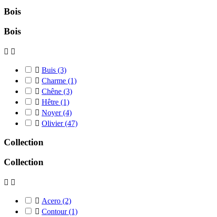
Bois
Bois



Buis
(3)

Charme
(1)

Chêne
(3)

Hêtre
(1)

Noyer
(4)

Olivier
(47)
Collection
Collection



Acero
(2)

Contour
(1)