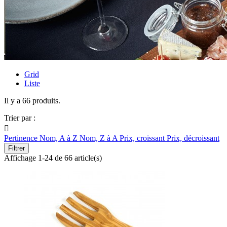
Grid
Liste
Il y a 66 produits.
Trier par :

Pertinence
Nom, A à Z
Nom, Z à A
Prix, croissant
Prix, décroissant
Filtrer
Affichage 1-24 de 66 article(s)