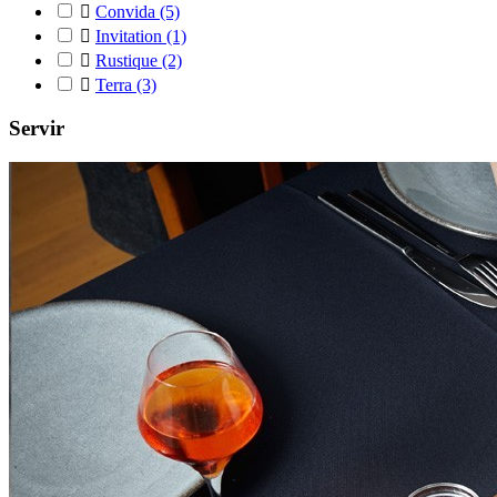

Convida
(5)

Invitation
(1)

Rustique
(2)

Terra
(3)
Servir