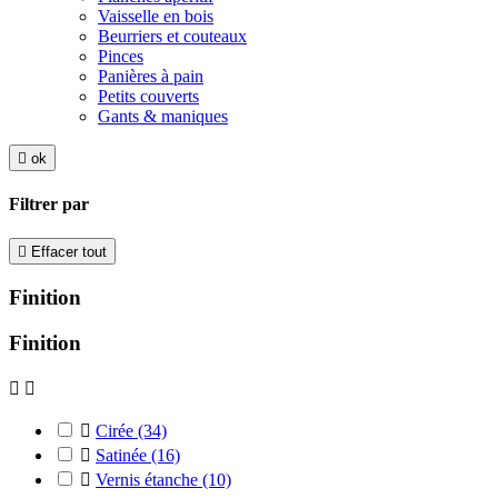
Vaisselle en bois
Beurriers et couteaux
Pinces
Panières à pain
Petits couverts
Gants & maniques

ok
Filtrer par

Effacer tout
Finition
Finition



Cirée
(34)

Satinée
(16)

Vernis étanche
(10)