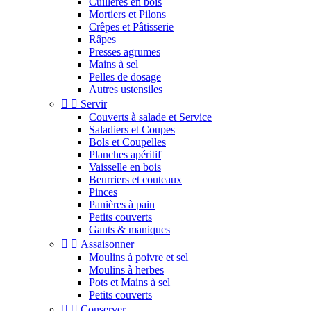
Cuillères en bois
Mortiers et Pilons
Crêpes et Pâtisserie
Râpes
Presses agrumes
Mains à sel
Pelles de dosage
Autres ustensiles


Servir
Couverts à salade et Service
Saladiers et Coupes
Bols et Coupelles
Planches apéritif
Vaisselle en bois
Beurriers et couteaux
Pinces
Panières à pain
Petits couverts
Gants & maniques


Assaisonner
Moulins à poivre et sel
Moulins à herbes
Pots et Mains à sel
Petits couverts


Conserver