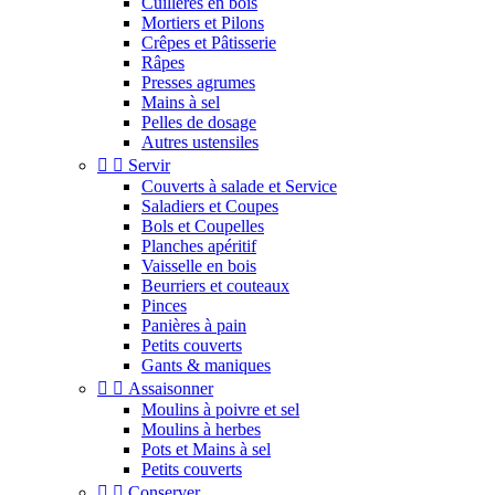
Cuillères en bois
Mortiers et Pilons
Crêpes et Pâtisserie
Râpes
Presses agrumes
Mains à sel
Pelles de dosage
Autres ustensiles


Servir
Couverts à salade et Service
Saladiers et Coupes
Bols et Coupelles
Planches apéritif
Vaisselle en bois
Beurriers et couteaux
Pinces
Panières à pain
Petits couverts
Gants & maniques


Assaisonner
Moulins à poivre et sel
Moulins à herbes
Pots et Mains à sel
Petits couverts


Conserver