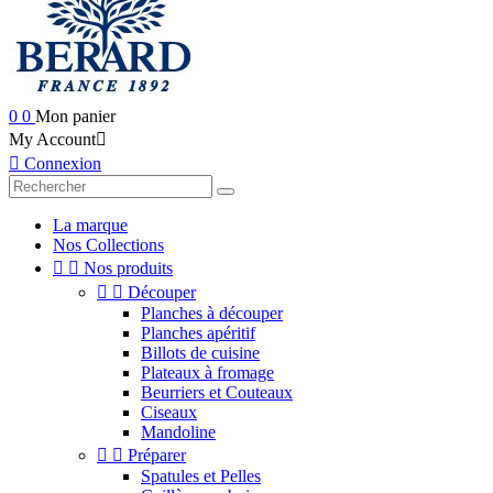
0
0
Mon panier
My Account


Connexion
La marque
Nos Collections


Nos produits


Découper
Planches à découper
Planches apéritif
Billots de cuisine
Plateaux à fromage
Beurriers et Couteaux
Ciseaux
Mandoline


Préparer
Spatules et Pelles