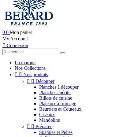
0
0
Mon panier
My Account


Connexion
La marque
Nos Collections


Nos produits


Découper
Planches à découper
Planches apéritif
Billots de cuisine
Plateaux à fromage
Beurriers et Couteaux
Ciseaux
Mandoline


Préparer
Spatules et Pelles