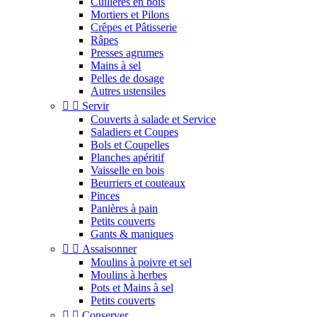
Cuillères en bois
Mortiers et Pilons
Crêpes et Pâtisserie
Râpes
Presses agrumes
Mains à sel
Pelles de dosage
Autres ustensiles


Servir
Couverts à salade et Service
Saladiers et Coupes
Bols et Coupelles
Planches apéritif
Vaisselle en bois
Beurriers et couteaux
Pinces
Panières à pain
Petits couverts
Gants & maniques


Assaisonner
Moulins à poivre et sel
Moulins à herbes
Pots et Mains à sel
Petits couverts


Conserver