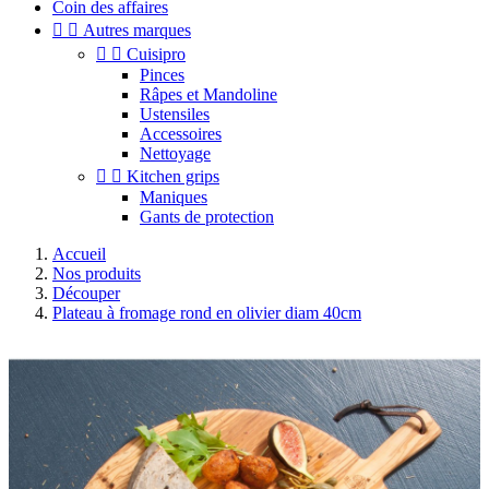
Coin des affaires


Autres marques


Cuisipro
Pinces
Râpes et Mandoline
Ustensiles
Accessoires
Nettoyage


Kitchen grips
Maniques
Gants de protection
Accueil
Nos produits
Découper
Plateau à fromage rond en olivier diam 40cm