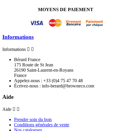
MOYENS DE PAIEMENT
Informations
Informations


Bérard France
175 Route de St Jean
26190 Saint-Laurent-en-Royans
France
Appelez-nous :
+33 (0)4 75 47 70 48
Écrivez-nous :
info-berard@browneco.com
Aide
Aide


Prendre soin du bois
Conditions générales de vente
Nos catalogues