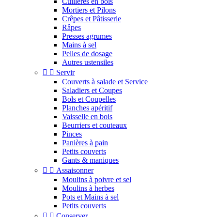
Cuillères en bois
Mortiers et Pilons
Crêpes et Pâtisserie
Râpes
Presses agrumes
Mains à sel
Pelles de dosage
Autres ustensiles


Servir
Couverts à salade et Service
Saladiers et Coupes
Bols et Coupelles
Planches apéritif
Vaisselle en bois
Beurriers et couteaux
Pinces
Panières à pain
Petits couverts
Gants & maniques


Assaisonner
Moulins à poivre et sel
Moulins à herbes
Pots et Mains à sel
Petits couverts


Conserver