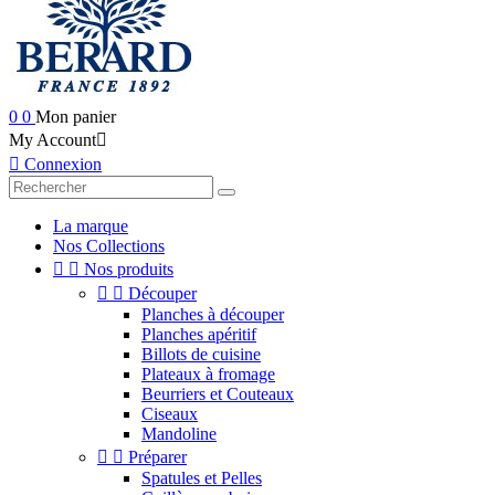
0
0
Mon panier
My Account


Connexion
La marque
Nos Collections


Nos produits


Découper
Planches à découper
Planches apéritif
Billots de cuisine
Plateaux à fromage
Beurriers et Couteaux
Ciseaux
Mandoline


Préparer
Spatules et Pelles