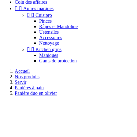
Coin des affaires


Autres marques


Cuisipro
Pinces
Râpes et Mandoline
Ustensiles
Accessoires
Nettoyage


Kitchen grips
Maniques
Gants de protection
Accueil
Nos produits
Servir
Panières à pain
Panière duo en olivier