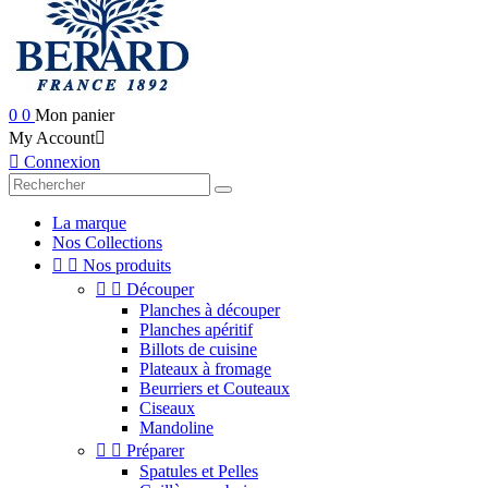
0
0
Mon panier
My Account


Connexion
La marque
Nos Collections


Nos produits


Découper
Planches à découper
Planches apéritif
Billots de cuisine
Plateaux à fromage
Beurriers et Couteaux
Ciseaux
Mandoline


Préparer
Spatules et Pelles