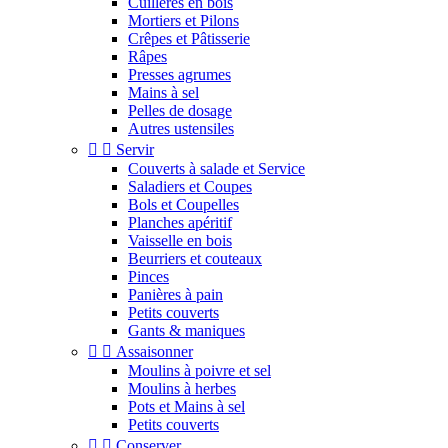
Cuillères en bois
Mortiers et Pilons
Crêpes et Pâtisserie
Râpes
Presses agrumes
Mains à sel
Pelles de dosage
Autres ustensiles


Servir
Couverts à salade et Service
Saladiers et Coupes
Bols et Coupelles
Planches apéritif
Vaisselle en bois
Beurriers et couteaux
Pinces
Panières à pain
Petits couverts
Gants & maniques


Assaisonner
Moulins à poivre et sel
Moulins à herbes
Pots et Mains à sel
Petits couverts


Conserver