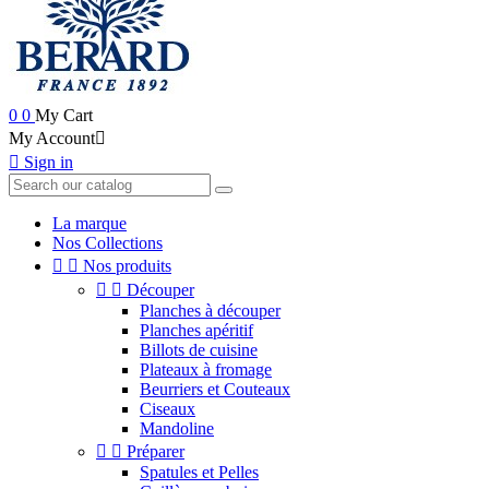
0
0
My Cart
My Account


Sign in
La marque
Nos Collections


Nos produits


Découper
Planches à découper
Planches apéritif
Billots de cuisine
Plateaux à fromage
Beurriers et Couteaux
Ciseaux
Mandoline


Préparer
Spatules et Pelles