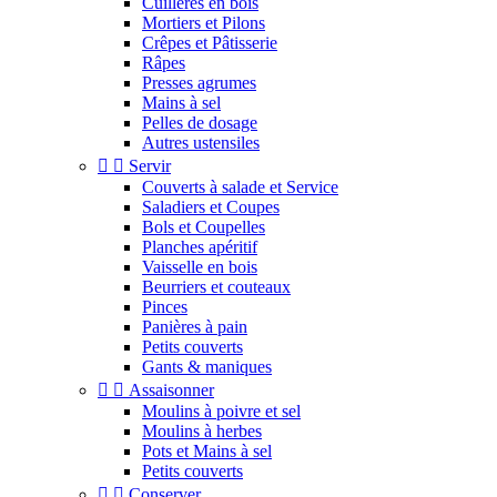
Cuillères en bois
Mortiers et Pilons
Crêpes et Pâtisserie
Râpes
Presses agrumes
Mains à sel
Pelles de dosage
Autres ustensiles


Servir
Couverts à salade et Service
Saladiers et Coupes
Bols et Coupelles
Planches apéritif
Vaisselle en bois
Beurriers et couteaux
Pinces
Panières à pain
Petits couverts
Gants & maniques


Assaisonner
Moulins à poivre et sel
Moulins à herbes
Pots et Mains à sel
Petits couverts


Conserver