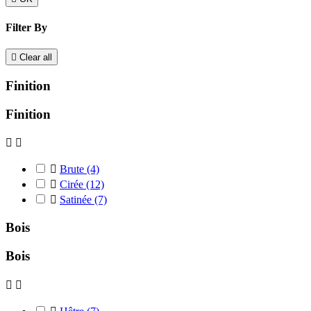
Filter By

Clear all
Finition
Finition



Brute
(4)

Cirée
(12)

Satinée
(7)
Bois
Bois

