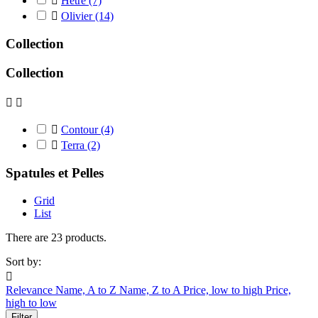

Hêtre
(7)

Olivier
(14)
Collection
Collection



Contour
(4)

Terra
(2)
Spatules et Pelles
Grid
List
There are 23 products.
Sort by:

Relevance
Name, A to Z
Name, Z to A
Price, low to high
Price,
high to low
Filter