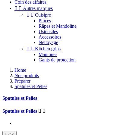
Coin des affaires


Autres marques


Cuisipro
Pinces
Râpes et Mandoline
Ustensiles
Accessoires
Nettoyage


Kitchen grips
Maniques
Gants de protection
Home
Nos produits
Préparer
Spatules et Pelles
Spatules et Pelles
Spatules et Pelles



OK