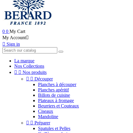
0
0
My Cart
My Account


Sign in
La marque
Nos Collections


Nos produits


Découper
Planches à découper
Planches apéritif
Billots de cuisine
Plateaux à fromage
Beurriers et Couteaux
Ciseaux
Mandoline


Préparer
Spatules et Pelles