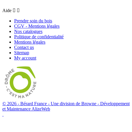
Aide


Prendre soin du bois
CGV - Mentions légales
Nos catalogues
Politique de confidentialité
Mentions légales
Contact us
Sitemap
My account
© 2026 - Bérard France - Une division de Browne -
Développement
et Maintenance AlizeWeb