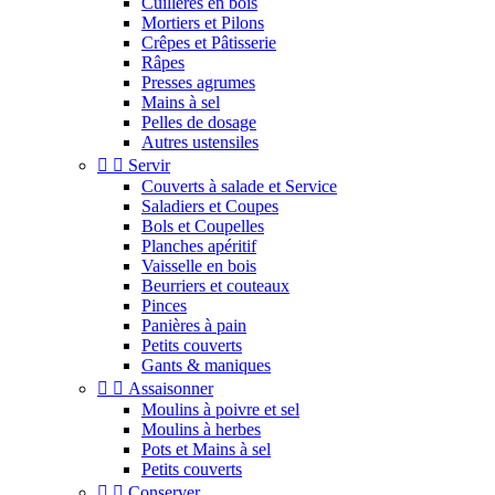
Cuillères en bois
Mortiers et Pilons
Crêpes et Pâtisserie
Râpes
Presses agrumes
Mains à sel
Pelles de dosage
Autres ustensiles


Servir
Couverts à salade et Service
Saladiers et Coupes
Bols et Coupelles
Planches apéritif
Vaisselle en bois
Beurriers et couteaux
Pinces
Panières à pain
Petits couverts
Gants & maniques


Assaisonner
Moulins à poivre et sel
Moulins à herbes
Pots et Mains à sel
Petits couverts


Conserver