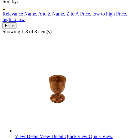
Sort by:

Relevance
Name, A to Z
Name, Z to A
Price, low to high
Price,
high to low
Filter
Showing 1-8 of 8 item(s)
View Detail
View Detail
Quick view
Quick View