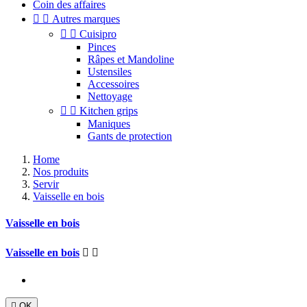
Coin des affaires


Autres marques


Cuisipro
Pinces
Râpes et Mandoline
Ustensiles
Accessoires
Nettoyage


Kitchen grips
Maniques
Gants de protection
Home
Nos produits
Servir
Vaisselle en bois
Vaisselle en bois
Vaisselle en bois



OK