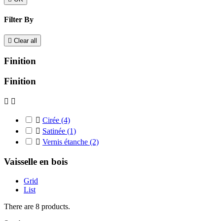
Filter By

Clear all
Finition
Finition



Cirée
(4)

Satinée
(1)

Vernis étanche
(2)
Vaisselle en bois
Grid
List
There are 8 products.