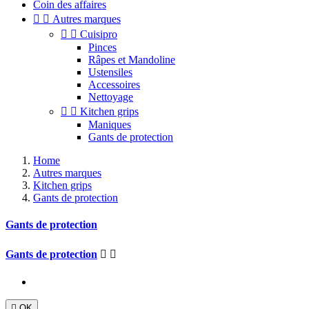
Coin des affaires


Autres marques


Cuisipro
Pinces
Râpes et Mandoline
Ustensiles
Accessoires
Nettoyage


Kitchen grips
Maniques
Gants de protection
Home
Autres marques
Kitchen grips
Gants de protection
Gants de protection
Gants de protection



OK