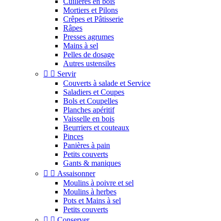
Cuillères en bois
Mortiers et Pilons
Crêpes et Pâtisserie
Râpes
Presses agrumes
Mains à sel
Pelles de dosage
Autres ustensiles


Servir
Couverts à salade et Service
Saladiers et Coupes
Bols et Coupelles
Planches apéritif
Vaisselle en bois
Beurriers et couteaux
Pinces
Panières à pain
Petits couverts
Gants & maniques


Assaisonner
Moulins à poivre et sel
Moulins à herbes
Pots et Mains à sel
Petits couverts


Conserver