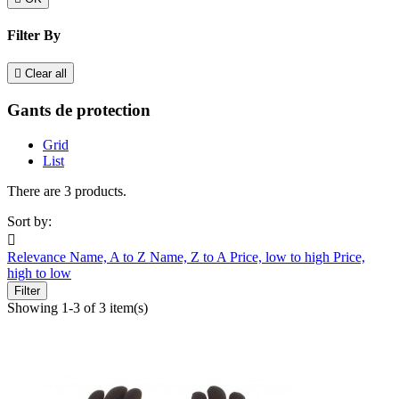
Filter By

Clear all
Gants de protection
Grid
List
There are 3 products.
Sort by:

Relevance
Name, A to Z
Name, Z to A
Price, low to high
Price,
high to low
Filter
Showing 1-3 of 3 item(s)