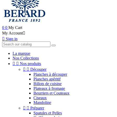
0
0
My Cart
My Account


Sign in
La marque
Nos Collections


Nos produits


Découper
Planches à découper
Planches apéritif
Billots de cuisine
Plateaux à fromage
Beurriers et Couteaux
Ciseaux
Mandoline


Préparer
Spatules et Pelles