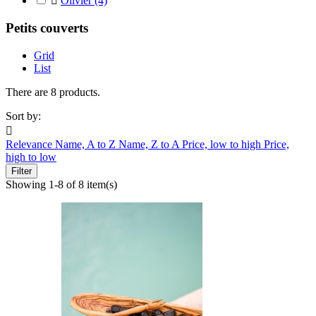

Olivier
(4)
Petits couverts
Grid
List
There are 8 products.
Sort by:

Relevance
Name, A to Z
Name, Z to A
Price, low to high
Price,
high to low
Filter
Showing 1-8 of 8 item(s)