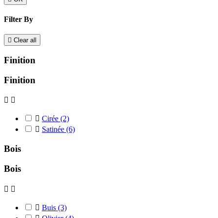
Filter By

Clear all
Finition
Finition



Cirée
(2)

Satinée
(6)
Bois
Bois



Buis
(3)