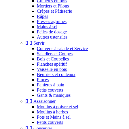
Cuillères en bois
Mortiers et Pilons
Crêpes et Pâtisserie
Râpes
Presses agrumes
Mains à sel
Pelles de dosage
Autres ustensiles


Servir
Couverts à salade et Service
Saladiers et Coupes
Bols et Coupelles
Planches apéritif
Vaisselle en bois
Beurriers et couteaux
Pinces
Panières à pain
Petits couverts
Gants & maniques


Assaisonner
Moulins à poivre et sel
Moulins à herbes
Pots et Mains à sel
Petits couverts


Conserver