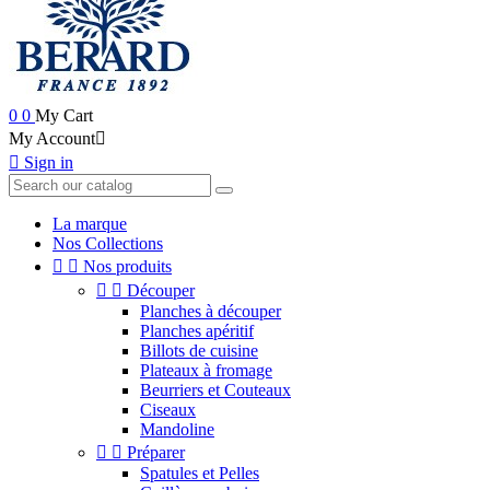
0
0
My Cart
My Account


Sign in
La marque
Nos Collections


Nos produits


Découper
Planches à découper
Planches apéritif
Billots de cuisine
Plateaux à fromage
Beurriers et Couteaux
Ciseaux
Mandoline


Préparer
Spatules et Pelles