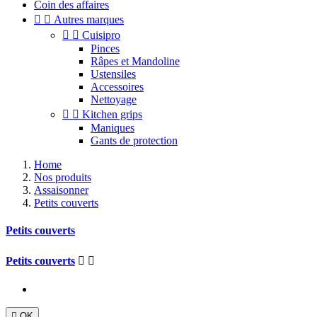
Coin des affaires


Autres marques


Cuisipro
Pinces
Râpes et Mandoline
Ustensiles
Accessoires
Nettoyage


Kitchen grips
Maniques
Gants de protection
Home
Nos produits
Assaisonner
Petits couverts
Petits couverts
Petits couverts



OK