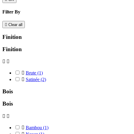
Filter By

Clear all
Finition
Finition



Brute
(1)

Satinée
(2)
Bois
Bois



Bambou
(1)