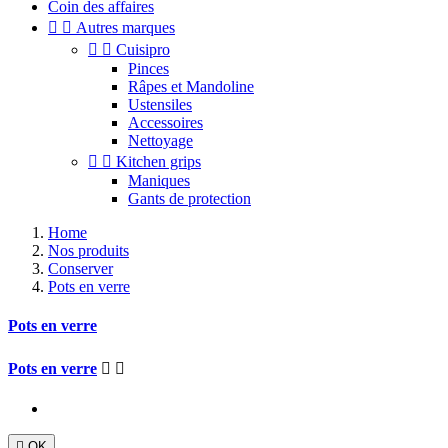
Coin des affaires


Autres marques


Cuisipro
Pinces
Râpes et Mandoline
Ustensiles
Accessoires
Nettoyage


Kitchen grips
Maniques
Gants de protection
Home
Nos produits
Conserver
Pots en verre
Pots en verre
Pots en verre



OK