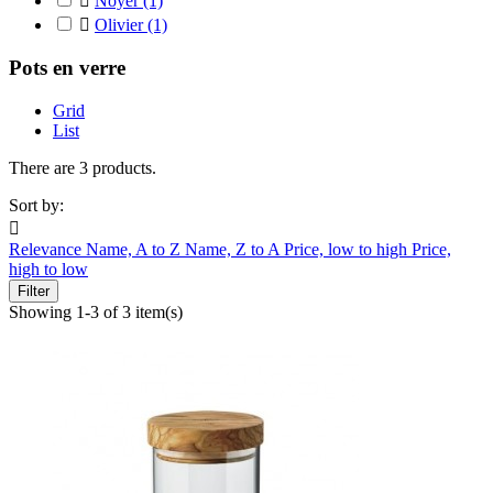

Noyer
(1)

Olivier
(1)
Pots en verre
Grid
List
There are 3 products.
Sort by:

Relevance
Name, A to Z
Name, Z to A
Price, low to high
Price,
high to low
Filter
Showing 1-3 of 3 item(s)