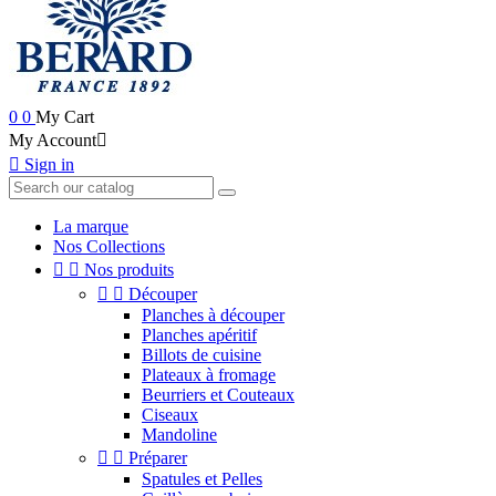
0
0
My Cart
My Account


Sign in
La marque
Nos Collections


Nos produits


Découper
Planches à découper
Planches apéritif
Billots de cuisine
Plateaux à fromage
Beurriers et Couteaux
Ciseaux
Mandoline


Préparer
Spatules et Pelles