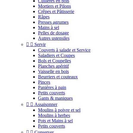
Cuillères en bois
Mortiers et Pilons
Crêpes et Pâtisserie
Râpes
Presses agrumes
Mains à sel
Pelles de dosage
Autres ustensiles


Servir
Couverts à salade et Service
Saladiers et Coupes
Bols et Coupelles
Planches apéritif
Vaisselle en bois
Beurriers et couteaux
Pinces
Panières à pain
Petits couverts
Gants & maniques


Assaisonner
Moulins à poivre et sel
Moulins à herbes
Pots et Mains à sel
Petits couverts


Conserver