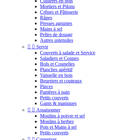
Cuillères en bois
Mortiers et Pilons
Crêpes et Pâtisserie
Râpes
Presses agrumes
Mains à sel
Pelles de dosage
Autres ustensiles


Servir
Couverts à salade et Service
Saladiers et Coupes
Bols et Coupelles
Planches apéritif
Vaisselle en bois
Beurriers et couteaux
Pinces
Panières à pain
Petits couverts
Gants & maniques


Assaisonner
Moulins à poivre et sel
Moulins à herbes
Pots et Mains à sel
Petits couverts


Conserver