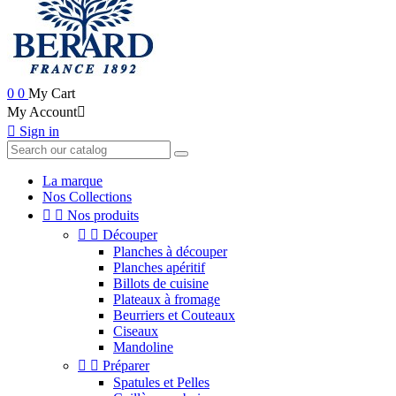
0
0
My Cart
My Account


Sign in
La marque
Nos Collections


Nos produits


Découper
Planches à découper
Planches apéritif
Billots de cuisine
Plateaux à fromage
Beurriers et Couteaux
Ciseaux
Mandoline


Préparer
Spatules et Pelles