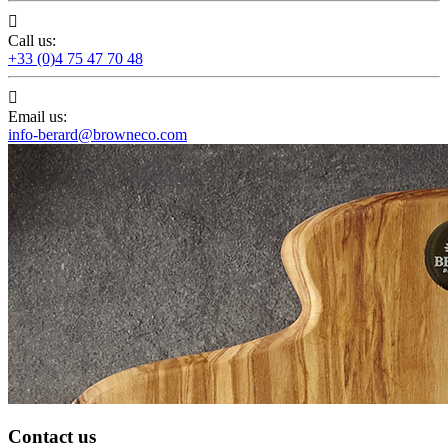

Call us:
+33 (0)4 75 47 70 48

Email us:
info-berard@browneco.com
Contact us