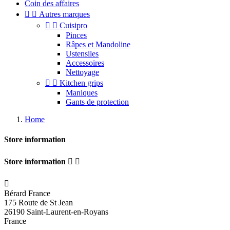
Coin des affaires


Autres marques


Cuisipro
Pinces
Râpes et Mandoline
Ustensiles
Accessoires
Nettoyage


Kitchen grips
Maniques
Gants de protection
Home
Store information
Store information



Bérard France
175 Route de St Jean
26190 Saint-Laurent-en-Royans
France