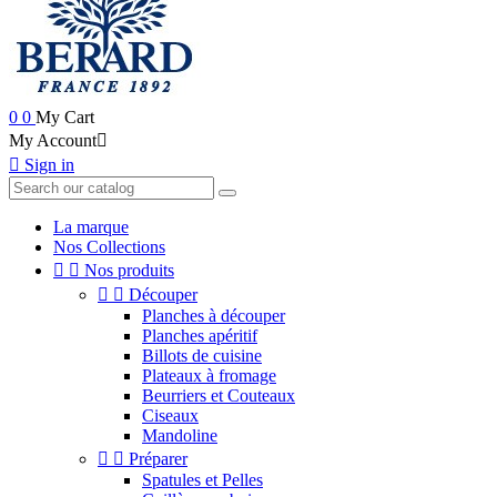
0
0
My Cart
My Account


Sign in
La marque
Nos Collections


Nos produits


Découper
Planches à découper
Planches apéritif
Billots de cuisine
Plateaux à fromage
Beurriers et Couteaux
Ciseaux
Mandoline


Préparer
Spatules et Pelles