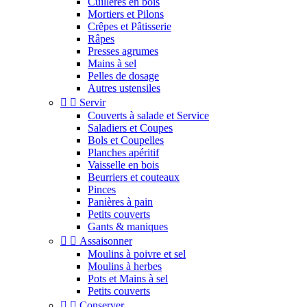
Cuillères en bois
Mortiers et Pilons
Crêpes et Pâtisserie
Râpes
Presses agrumes
Mains à sel
Pelles de dosage
Autres ustensiles


Servir
Couverts à salade et Service
Saladiers et Coupes
Bols et Coupelles
Planches apéritif
Vaisselle en bois
Beurriers et couteaux
Pinces
Panières à pain
Petits couverts
Gants & maniques


Assaisonner
Moulins à poivre et sel
Moulins à herbes
Pots et Mains à sel
Petits couverts


Conserver