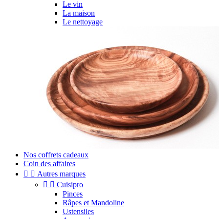
Le vin
La maison
Le nettoyage
Nos coffrets cadeaux
Coin des affaires


Autres marques


Cuisipro
Pinces
Râpes et Mandoline
Ustensiles