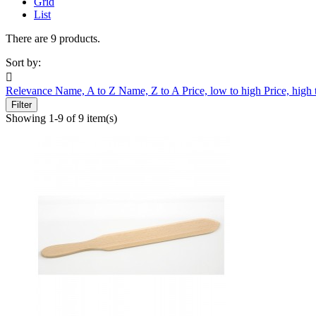
Grid
List
There are 9 products.
Sort by:

Relevance
Name, A to Z
Name, Z to A
Price, low to high
Price, high
Filter
Showing 1-9 of 9 item(s)