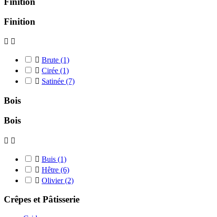
Finition
Finition



Brute
(1)

Cirée
(1)

Satinée
(7)
Bois
Bois



Buis
(1)

Hêtre
(6)

Olivier
(2)
Crêpes et Pâtisserie