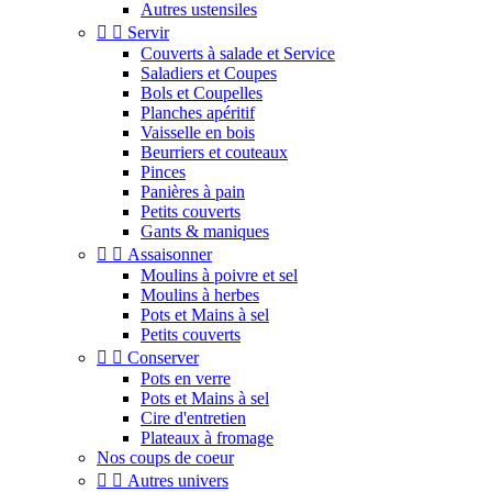
Autres ustensiles


Servir
Couverts à salade et Service
Saladiers et Coupes
Bols et Coupelles
Planches apéritif
Vaisselle en bois
Beurriers et couteaux
Pinces
Panières à pain
Petits couverts
Gants & maniques


Assaisonner
Moulins à poivre et sel
Moulins à herbes
Pots et Mains à sel
Petits couverts


Conserver
Pots en verre
Pots et Mains à sel
Cire d'entretien
Plateaux à fromage
Nos coups de coeur


Autres univers