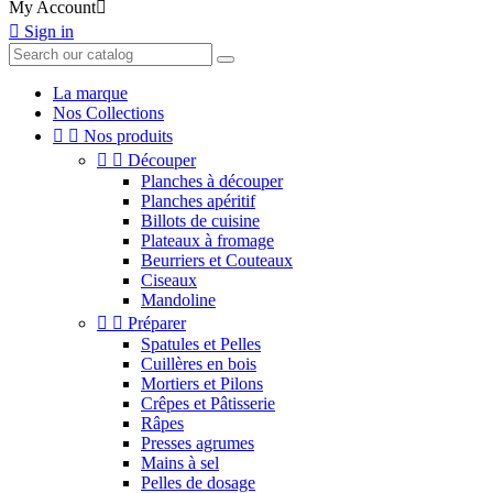
My Account


Sign in
La marque
Nos Collections


Nos produits


Découper
Planches à découper
Planches apéritif
Billots de cuisine
Plateaux à fromage
Beurriers et Couteaux
Ciseaux
Mandoline


Préparer
Spatules et Pelles
Cuillères en bois
Mortiers et Pilons
Crêpes et Pâtisserie
Râpes
Presses agrumes
Mains à sel
Pelles de dosage