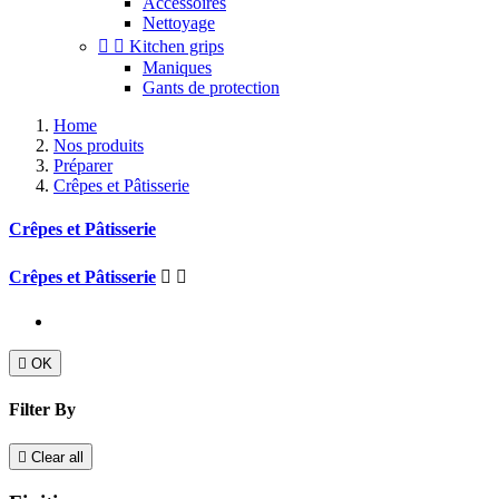
Accessoires
Nettoyage


Kitchen grips
Maniques
Gants de protection
Home
Nos produits
Préparer
Crêpes et Pâtisserie
Crêpes et Pâtisserie
Crêpes et Pâtisserie



OK
Filter By

Clear all