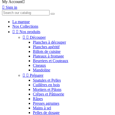
My Account


Sign in
La marque
Nos Collections


Nos produits


Découper
Planches à découper
Planches apéritif
Billots de cuisine
Plateaux à fromage
Beurriers et Couteaux
Ciseaux
Mandoline


Préparer
Spatules et Pelles
Cuillères en bois
Mortiers et Pilons
Crêpes et Pâtisserie
Râpes
Presses agrumes
Mains à sel
Pelles de dosage