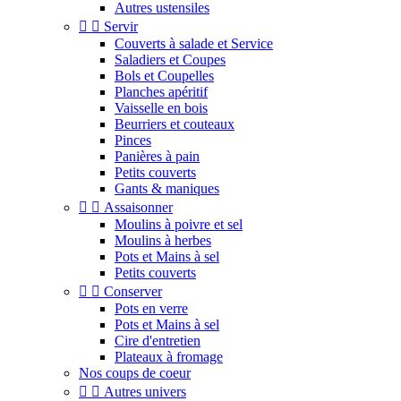
Autres ustensiles


Servir
Couverts à salade et Service
Saladiers et Coupes
Bols et Coupelles
Planches apéritif
Vaisselle en bois
Beurriers et couteaux
Pinces
Panières à pain
Petits couverts
Gants & maniques


Assaisonner
Moulins à poivre et sel
Moulins à herbes
Pots et Mains à sel
Petits couverts


Conserver
Pots en verre
Pots et Mains à sel
Cire d'entretien
Plateaux à fromage
Nos coups de coeur


Autres univers