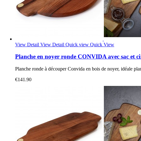
View Detail
View Detail
Quick view
Quick View
Planche en noyer ronde CONVIDA avec sac et ci
Planche ronde à découper Convida en bois de noyer, idéale plan
€141.90