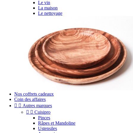
Le vin
La maison
Le nettoyage
Nos coffrets cadeaux
Coin des affaires


Autres marques


Cuisipro
Pinces
Râpes et Mandoline
Ustensiles