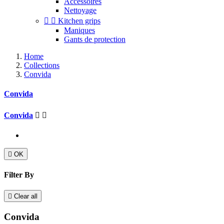
Accessoires
Nettoyage


Kitchen grips
Maniques
Gants de protection
Home
Collections
Convida
Convida
Convida



OK
Filter By

Clear all
Convida