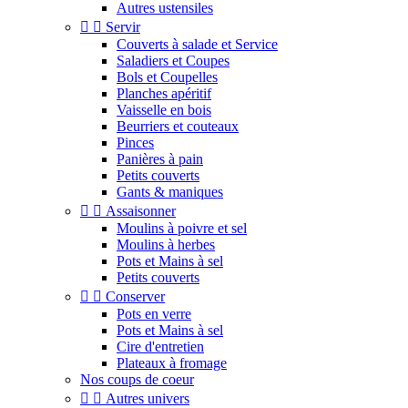
Autres ustensiles


Servir
Couverts à salade et Service
Saladiers et Coupes
Bols et Coupelles
Planches apéritif
Vaisselle en bois
Beurriers et couteaux
Pinces
Panières à pain
Petits couverts
Gants & maniques


Assaisonner
Moulins à poivre et sel
Moulins à herbes
Pots et Mains à sel
Petits couverts


Conserver
Pots en verre
Pots et Mains à sel
Cire d'entretien
Plateaux à fromage
Nos coups de coeur


Autres univers