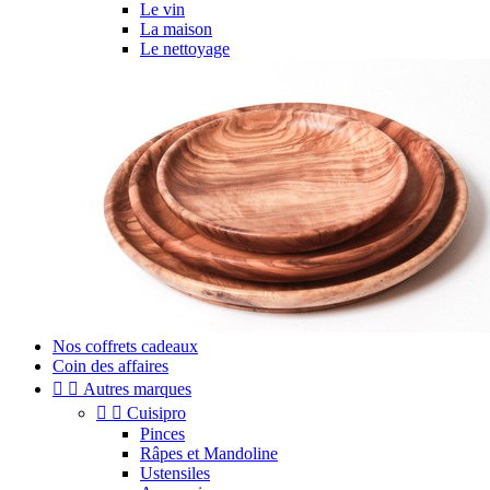
Le vin
La maison
Le nettoyage
Nos coffrets cadeaux
Coin des affaires


Autres marques


Cuisipro
Pinces
Râpes et Mandoline
Ustensiles