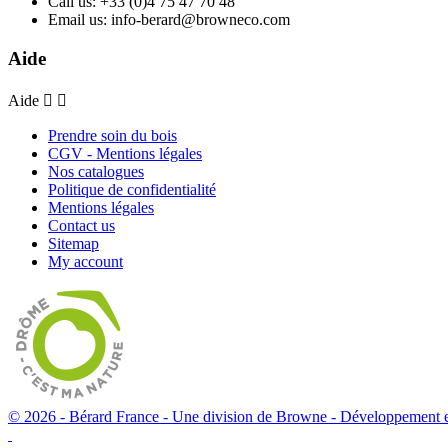
Call us:
+33 (0)4 75 47 70 48
Email us:
info-berard@browneco.com
Aide
Aide


Prendre soin du bois
CGV - Mentions légales
Nos catalogues
Politique de confidentialité
Mentions légales
Contact us
Sitemap
My account
© 2026 - Bérard France - Une division de Browne -
Développement e