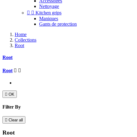
Accessoires
Nettoyage


Kitchen grips
Maniques
Gants de protection
Home
Collections
Root
Root
Root



OK
Filter By

Clear all
Root