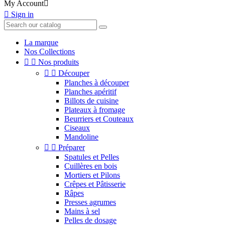
My Account


Sign in
La marque
Nos Collections


Nos produits


Découper
Planches à découper
Planches apéritif
Billots de cuisine
Plateaux à fromage
Beurriers et Couteaux
Ciseaux
Mandoline


Préparer
Spatules et Pelles
Cuillères en bois
Mortiers et Pilons
Crêpes et Pâtisserie
Râpes
Presses agrumes
Mains à sel
Pelles de dosage