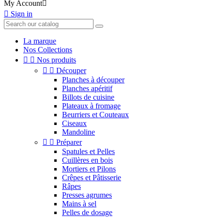
My Account


Sign in
La marque
Nos Collections


Nos produits


Découper
Planches à découper
Planches apéritif
Billots de cuisine
Plateaux à fromage
Beurriers et Couteaux
Ciseaux
Mandoline


Préparer
Spatules et Pelles
Cuillères en bois
Mortiers et Pilons
Crêpes et Pâtisserie
Râpes
Presses agrumes
Mains à sel
Pelles de dosage