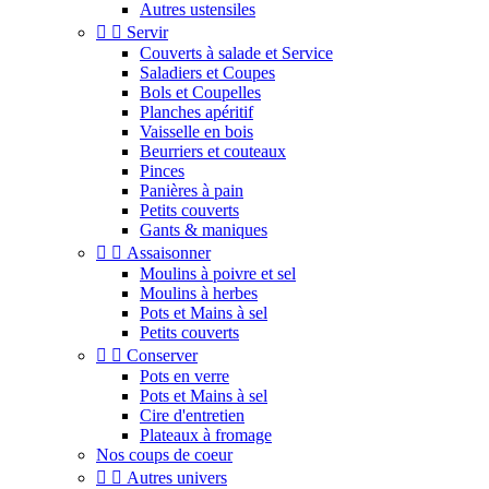
Autres ustensiles


Servir
Couverts à salade et Service
Saladiers et Coupes
Bols et Coupelles
Planches apéritif
Vaisselle en bois
Beurriers et couteaux
Pinces
Panières à pain
Petits couverts
Gants & maniques


Assaisonner
Moulins à poivre et sel
Moulins à herbes
Pots et Mains à sel
Petits couverts


Conserver
Pots en verre
Pots et Mains à sel
Cire d'entretien
Plateaux à fromage
Nos coups de coeur


Autres univers