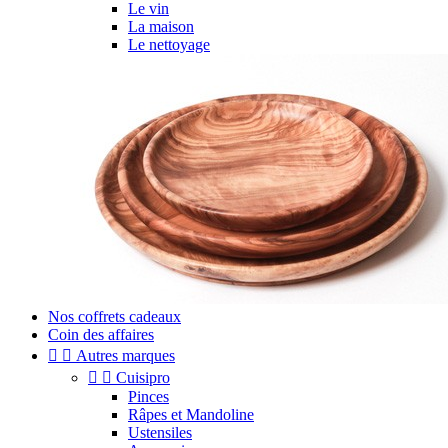
Le vin
La maison
Le nettoyage
Nos coffrets cadeaux
Coin des affaires


Autres marques


Cuisipro
Pinces
Râpes et Mandoline
Ustensiles